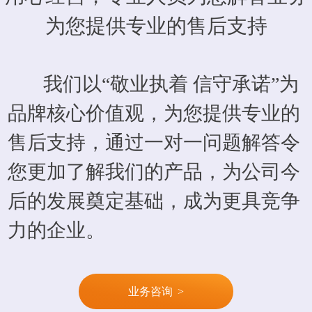
为您提供专业的售后支持
我们以“敬业执着 信守承诺”为
品牌核心价值观，为您提供专业的
售后支持，通过一对一问题解答令
您更加了解我们的产品，为公司今
后的发展奠定基础，成为更具竞争
力的企业。
业务咨询
>