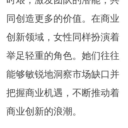
同创造更多的价值。在商业
创新领域，女性同样扮演着
举足轻重的角色。她们往往
能够敏锐地洞察市场缺口并
把握商业机遇，不断推动着
商业创新的浪潮。