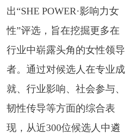
出“SHE POWER·影响力女
性”评选，旨在挖掘更多在
行业中崭露头角的女性领导
者。通过对候选人在专业成
就、行业影响、社会参与、
韧性传导等方面的综合表
现，从近300位候选人中遴