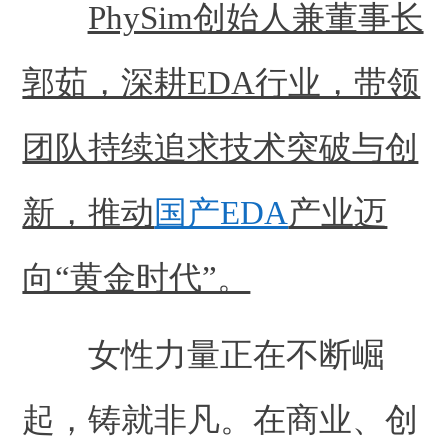
PhySim创始人兼董事长
郭茹，深耕EDA行业，带领
团队持续追求技术突破与创
新，推动
国产EDA
产业迈
向“黄金时代”。
女性力量正在不断崛
起，铸就非凡。在商业、创