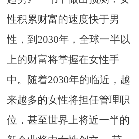
性积累财富的速度快于男
性，到2030年，全球一半以
上的财富将掌握在女性手
中。随着2030年的临近，越
来越多的女性将担任管理职
位，甚至世界上将近一半的