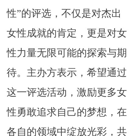
性”的评选，不仅是对杰出
女性成就的肯定，更是对女
性力量无限可能的探索与期
待。主办方表示，希望通过
这一评选活动，激励更多女
性勇敢追求自己的梦想，在
各自的领域中绽放光彩，共